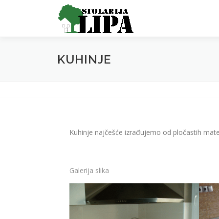
Skip
to
content
KUHINJE
Kuhinje najčešće izrađujemo od pločastih materi
Galerija slika