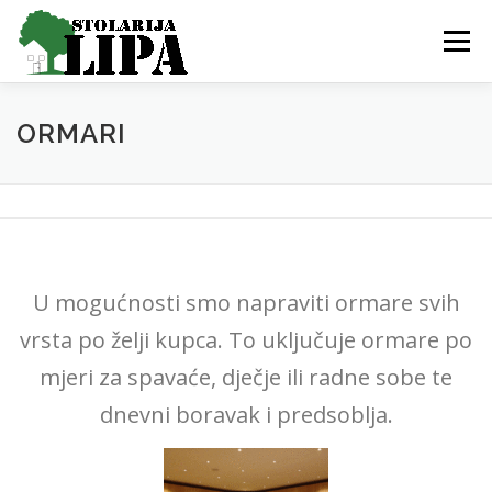
Skip
to
Menu
content
POČETNA
O NAMA
KONTAKT
GALERIJA
ORMARI
GDJE SMO
PROIZVODI
U mogućnosti smo napraviti ormare svih
vrsta po želji kupca. To uključuje ormare po
mjeri za spavaće, dječje ili radne sobe te
dnevni boravak i predsoblja.